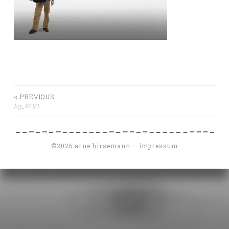
Beitragsnavigation
< PREVIOUS
bg_9793
©
2026
arne hirsemann –
impressum